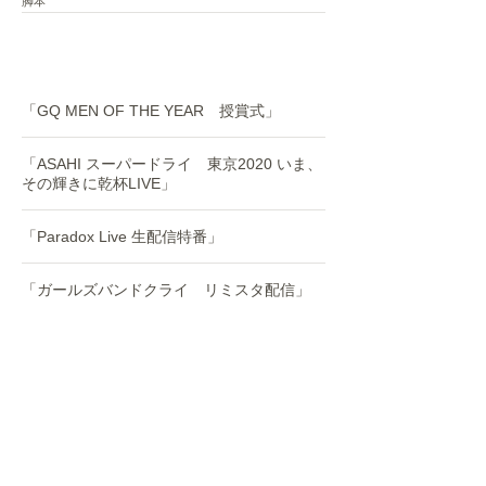
脚本
WEB配信番組
「GQ MEN OF THE YEAR 授賞式」
「ASAHI スーパードライ 東京2020 いま、
その輝きに乾杯LIVE」
「Paradox Live 生配信特番」
「ガールズバンドクライ リミスタ配信」
「DXTEEN リミスタ配信」
ゲーム
ゲームアプリ「22/7 音楽の時間」
キャラクターシナリオ