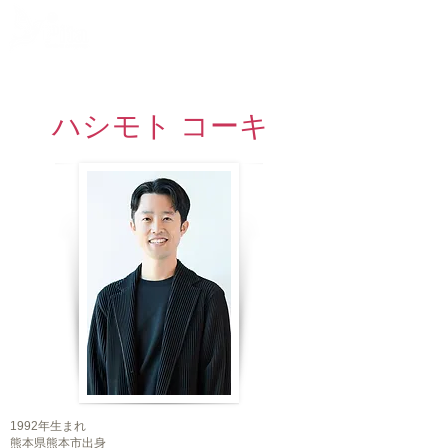
​脚本家・放送作家
ハシモト コーキ
1992年生まれ
熊本県熊本市出身