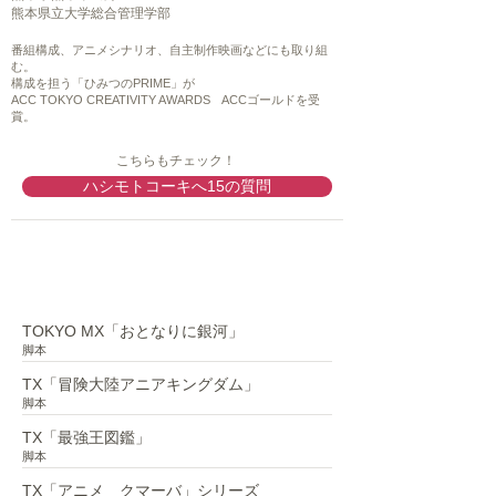
熊本県立大学総合管理学部
番組構成、アニメシナリオ、自主制作映画などにも取り組
む。
構成を担う「ひみつのPRIME」が
ACC TOKYO CREATIVITY AWARDS ACCゴールドを受
賞。
こちらもチェック！
ハシモトコーキへ15の質問
アニメ脚本
TOKYO MX「おとなりに銀河」
脚本
TX「冒険大陸アニアキングダム」
脚本
TX「最強王図鑑」
脚本
TX「アニメ クマーバ」シリーズ