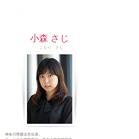
脚本家
小森 さじ
​こもり さじ
神奈川県横浜市出身。