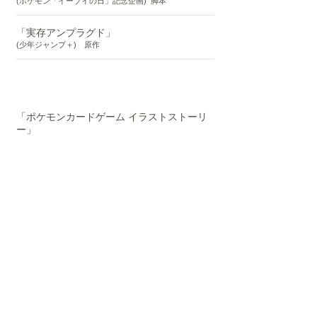
(ポケモン「イーブイの日」記念企画) 脚本
「実存アンプラグド」
(少年ジャンプ＋) 原作
小説
「ポケモンカードゲーム イラストストーリ
ー」
執筆
​作詞
氷川きよし「革命前夜」
作詞
NHK Eテレ「ポケモンぼうさいクラブ」
OP＆ED曲作詞
ひま食堂「いただきます」「からあげ
Night」