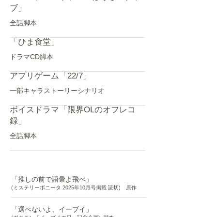
ブ」
全話脚本
「ひま食堂」
ドラマCD脚本
アプリゲーム「22/7」
一部キャラストーリーシナリオ
ボイスドラマ「限界OLのオフレコ
録」
全話脚本
漫画
「推しの前で語彙よ飛べ」
(ミステリーボニータ 2025年10月号掲載 読切) 原作
「選べないよ、イーブイ」