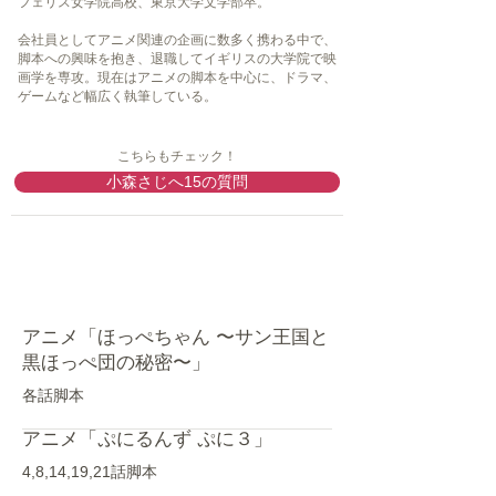
フェリス女学院高校、東京大学文学部卒。
会社員としてアニメ関連の企画に数多く携わる中で、
脚本への興味を抱き、退職してイギリスの大学院で映
画学を専攻。現在はアニメの脚本を中心に、ドラマ、
ゲームなど幅広く執筆している。
こちらもチェック！
小森さじへ15の質問
​脚本
アニメ「ほっぺちゃん 〜サン王国と
黒ほっぺ団の秘密〜」
各話脚本
アニメ「ぷにるんず ぷに３」
4,8,14,19,21話脚本