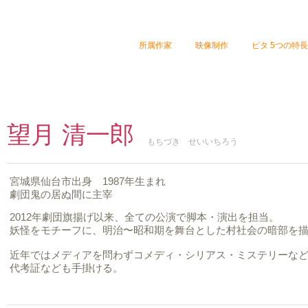
・広告プランナー、
な
ど
​クリエイターが
所属作家
映像制作
ピタ 5つの特長
ツ制作会社です。
脚本家・演出家
望月 清一郎
もちづき せいいちろう
宮城県仙台市出身 1987年生まれ
劇団鬼の居ぬ間に主宰
2012年劇団旗揚げ以来、全ての公演で脚本・演出を担当。
妖怪をモチーフに、明治〜昭和期を舞台とした村社会の暗部を
近年ではメディアを問わずコメディ・シリアス・ミステリーな
代考証なども手掛ける。