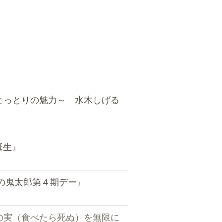
とっとりの魅力～ 水木しげる
誕生』
ゲの鬼太郎第４期デー』
の実（食べたら死ぬ）を無限に