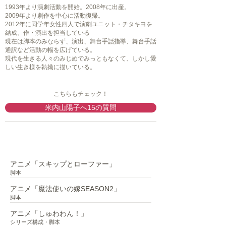
1993年より演劇活動を開始。2008年に出産。
2009年より劇作を中心に活動復帰。
2012年に同学年女性四人で演劇ユニット・チタキヨを
結成。作・演出を担当している
現在は脚本のみならず、演出、舞台手話指導、舞台手話
通訳など活動の幅を広げている。
現代を生きる人々のみじめでみっともなくて、しかし愛
しい生き様を執拗に描いている。
こちらもチェック！
米内山陽子へ15の質問
近年の作品
アニメ「スキップとローファー」
脚本
アニメ「魔法使いの嫁SEASON2」
脚本
アニメ「しゅわわん！」
シリーズ構成・脚本