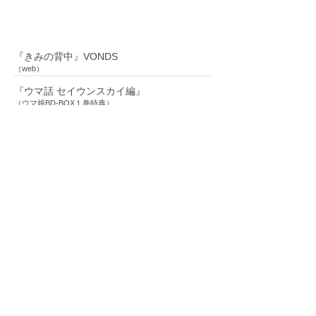
​小説
『きみの背中』VONDS
（web）
『ウマ話 セイウンスカイ編』
（ウマ娘BD-BOX１巻特典）
『ウマ話 メジロマックイーン編』
（ウマ娘BD-BOX３巻特典）
アニメ脚本
Youtube配信アニメ 『うまゆる』
シリーズ構成（2022年10月〜）
TOKYO MXほか 『アキバ冥途戦争』
各話脚本
アニメ「ウマ娘 プリティダービー」
season１ season２
https://anime-umamusume.jp/
アニメ「シルバニアファミリー」