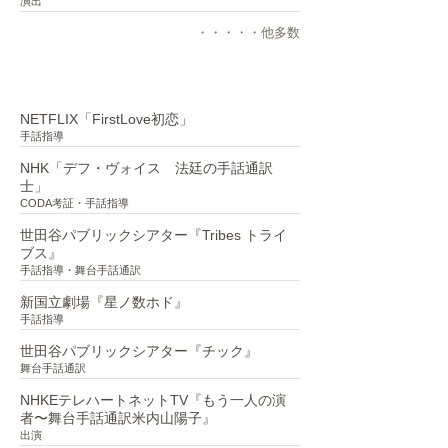
演出
・・・・・他多数
手話
NETFLIX「FirstLove初恋」
手話指導
NHK「デフ・ヴォイス 法廷の手話通訳
士」
CODA考証・手話指導
世田谷パブリックシアター『Tribes トライ
ブス』
手話指導・舞台手話通訳
新国立劇場『星ノ数ホド』
手話指導
世田谷パブリックシアター『チック』
舞台手話通訳
NHKEテレハートネットTV『もう一人の演
者〜舞台手話通訳米内山陽子』
出演