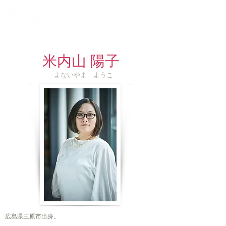
劇作家・演出家・舞台手話通訳家
米内山 陽子
よないやま ようこ
広島県三原市出身。