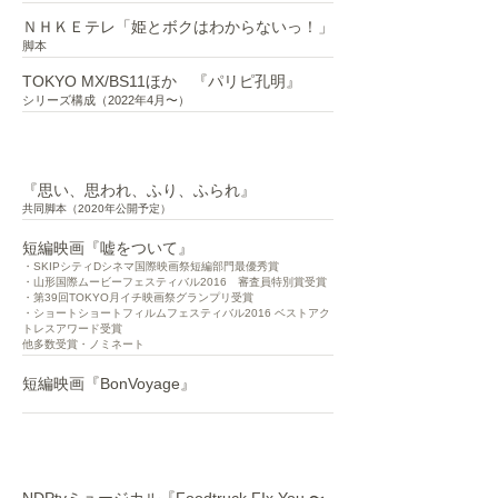
ＮＨＫＥテレ「姫とボクはわからないっ！」
脚本
TOKYO MX/BS11ほか 『パリピ孔明』
シリーズ構成（2022年4月〜）
映画脚本
『思い、思われ、ふり、ふられ』
共同脚本（2020年公開予定）
短編映画『嘘をついて』
・SKIPシティDシネマ国際映画祭短編部門最優秀賞
・山形国際ムービーフェスティバル2016 審査員特別賞受賞
・第39回TOKYO月イチ映画祭グランプリ受賞
・ショートショートフィルムフェスティバル2016 ベストアク
トレスアワード受賞
他多数受賞・ノミネート
短編映画『BonVoyage』
・・
舞台