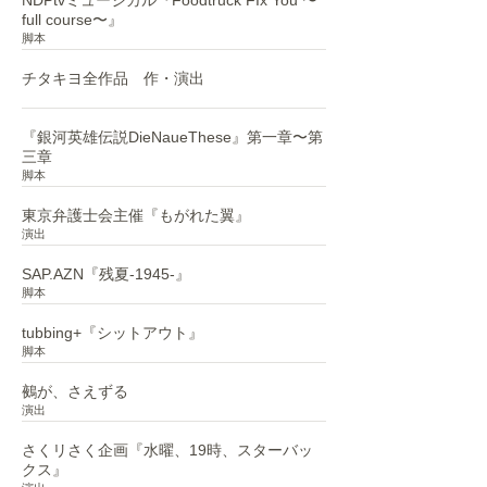
NDPtvミュージカル『Foodtruck FIx You 〜
full course〜』
脚本
チタキヨ全作品 作・演出
・・
『銀河英雄伝説DieNaueThese』第一章〜第
三章
​脚本
東京弁護士会主催『もがれた翼』
演出
SAP.AZN『残夏-1945-』
脚本
tubbing+『シットアウト』
脚本
鵺が、さえずる
演出
さくリさく企画『水曜、19時、スターバッ
クス』