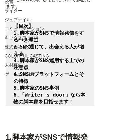
読書
ます。
ライター
ジュブナイル
【目次】

コミュニケーション
1.脚本家がSNSで情報発信をす
キックスアニマル
るべき理由

2.SNS通じて、出会える人が増
株式会社ピタ
える

COLORFUL CASTING
3.脚本家がSNS運用する上での
人材募集
注意点

4.SNSのプラットフォームとそ
ゲームシナリオ
の特徴

5.脚本家のSNS事例

6.「Writer's door」なら本
物の脚本家を目指せます！
1.
脚本家がSNSで情報発