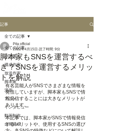
記事
全ての記事
Pita official
全ての記事
2022年4月15日
読了時間: 9分
脚本家もSNSを運営するべ
小説家
構成作家
き？SNSを運営するメリッ
放送作家
トを解説
脚本家
有名芸能人がSNSでさまざまな情報を
漫画
発信していますが、脚本家もSNSで情
報発信することには大きなメリットが
アニメ
あります。
インタビュー
動画制作
本記事では、脚本家がSNSで情報発信
企画構成
するメリットや、使用するSNSの選び
方、各SNSの特徴などについて解説し