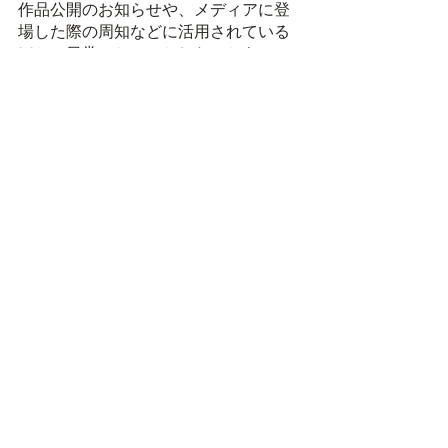
作品公開のお知らせや、メディアに登
場した際の周知などに活用されている
ほか、日常のちょっとしたこともつぶ
やくなど、幅広い内容の投稿をされて
いて、フォロワー数も多いです。
時折仕事に関する価値観をつぶやく
と、脚本家としての気持ちをフォロワ
ーが知ることができるので、脚本家と
しての自分により興味を持ってもらえ
そうですね。
杉浦理史さん